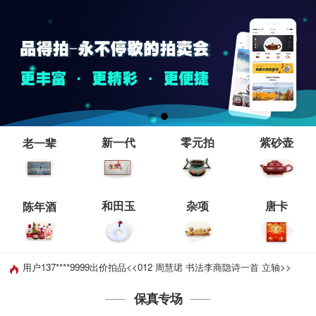
新一代
零元拍
紫砂壶
老一辈
和田玉
杂项
唐卡
陈年酒
用户137****9999出价拍品<<012 周慧珺 书法李商隐诗一首 立轴>>
用户137****9999出价拍品<<003 林曦明 达摩渡海图 立轴>>
保真专场
用户137****9999出价拍品<<005 江圣华 百鸟图 绢本立轴>>