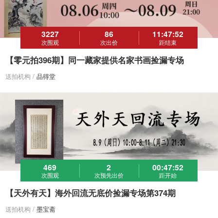
3227
86
11
:
47
:
52
次围观
次出价
距结束
【零元拍396期】同一藏家提供名家书画捡漏专场
送拍机构 /
品得堂
469
2
00
:
47
:
52
次围观
次预先出价
距开始
【天外有天】海外回流无底价捡漏专场第374期
送拍机构 /
墨宝斋