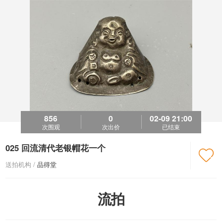
856
0
02-09 21:00
次围观
次出价
已结束
025 回流清代老银帽花一个

送拍机构 /
品得堂
流拍