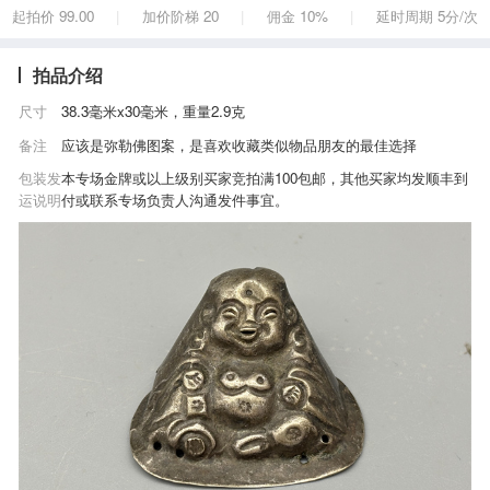
起拍价 99.00
加价阶梯 20
佣金 10%
延时周期 5分/次
|
|
|
拍品介绍
尺寸
38.3毫米x30毫米，重量2.9克
备注
应该是弥勒佛图案，是喜欢收藏类似物品朋友的最佳选择
包装发
本专场金牌或以上级别买家竞拍满100包邮，其他买家均发顺丰到
运说明
付或联系专场负责人沟通发件事宜。