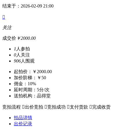
结束于：2026-02-09 21:00

关注
成交价
￥2000.00
1
人参拍
0
人关注
906
人围观
起拍价：￥2000.00
加价阶梯：￥50
佣金：10%
延时周期：5分/次
送拍机构：品得堂
竞拍流程

出价竞拍

竞拍成功

支付货款

完成收货
拍品详情
出价记录