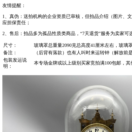
友情提醒：
1、真伪：送拍机构的企业资质已审核，但拍品介绍（图片、
应担保责任；
2、售后：拍品多为孤品性质类商品，“7天退货”服务为卖家
尺寸：
玻璃罩总重量2090克总高度41厘米左右，玻璃罩
备注：
（后背有落款）也有人叫时来运转钟（解放前
包装发运说
本专场金牌或以上级别买家竞拍满100包邮，
明：