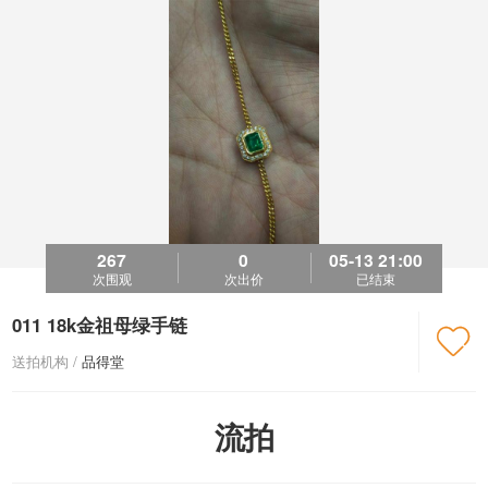
267
0
05-13 21:00
次围观
次出价
已结束
011 18k金祖母绿手链

送拍机构 /
品得堂
流拍