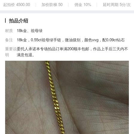
起拍价 4500.00
加价阶梯 50
佣金 10%
延时周期 5分/次
|
|
|
拍品介绍
材质
18k金、祖母绿
备注
18k金，0.55ct祖母绿手链，微油级别，颜色vvg，配0.09ct钻石
重要说
委托人承诺本专场拍品订单满200顺丰包邮，作品上手后三天内不
明
满意包退。