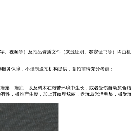
文字、视频等）及拍品资质文件（来源证明、鉴定证书等）均由
可选服务保障，不强制送拍机构提供，竞拍前请充分考虑；
的瘤瘿，瘤疤，以及树木在艰苦环境中生长，或者受伤自动愈合
有性，极难产生瘿，加上其纹理炫丽，盘玩后光泽明显，极受玩珠