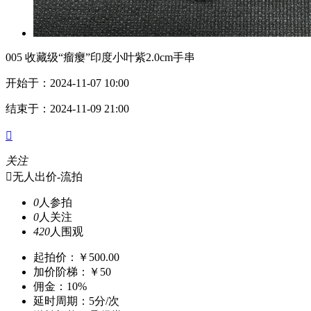
005 收藏级“瘤瘿”印度小叶紫2.0cm手串
开始于：2024-11-07 10:00
结束于：2024-11-09 21:00

关注

无人出价-流拍
0
人参拍
0
人关注
420
人围观
起拍价：￥500.00
加价阶梯：￥50
佣金：10%
延时周期：5分/次