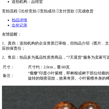
送拍机构：品得堂
竞拍流程

出价竞拍

竞拍成功

支付货款

完成收货
拍品详情
出价记录
友情提醒：
1、真伪：送拍机构的企业资质已审核，但拍品介绍（图片、
应担保责任；
2、售后：拍品多为孤品性质类商品，“7天退货”服务为卖家
尺寸：
尺寸约：2.0cm，重:60克
“瘤瘿”印度小叶紫檀，即树根或树干部位结瘤
备注：
旋转的细密花纹，效果奇异。小叶紫檀本身的稀