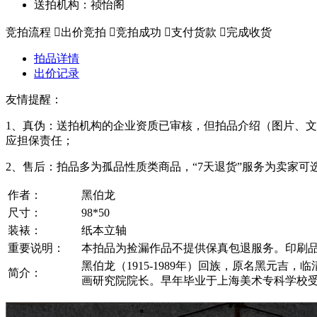
送拍机构：祯怡阁
竞拍流程

出价竞拍

竞拍成功

支付货款

完成收货
拍品详情
出价记录
友情提醒：
1、真伪：送拍机构的企业资质已审核，但拍品介绍（图片、
应担保责任；
2、售后：拍品多为孤品性质类商品，“7天退货”服务为卖家
作者：
黑伯龙
尺寸：
98*50
装裱：
纸本立轴
重要说明：
本拍品为捡漏作品不提供保真包退服务。印刷
黑伯龙（1915-1989年）回族，原名黑元
简介：
画研究院院长。早年毕业于上海美术专科学校受