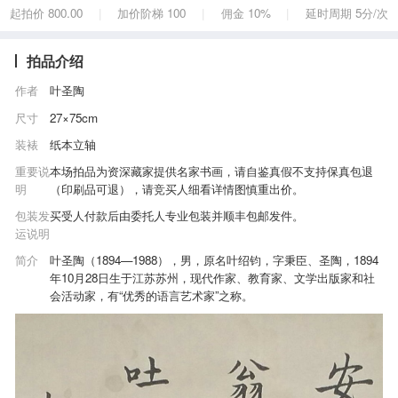
起拍价 800.00
加价阶梯 100
佣金 10%
延时周期 5分/次
|
|
|
拍品介绍
作者
叶圣陶
尺寸
27×75cm
装裱
纸本立轴
重要说
本场拍品为资深藏家提供名家书画，请自鉴真假不支持保真包退
明
（印刷品可退），请竞买人细看详情图慎重出价。
包装发
买受人付款后由委托人专业包装并顺丰包邮发件。
运说明
简介
叶圣陶（1894—1988），男，原名叶绍钧，字秉臣、圣陶，1894
年10月28日生于江苏苏州，现代作家、教育家、文学出版家和社
会活动家，有“优秀的语言艺术家”之称。