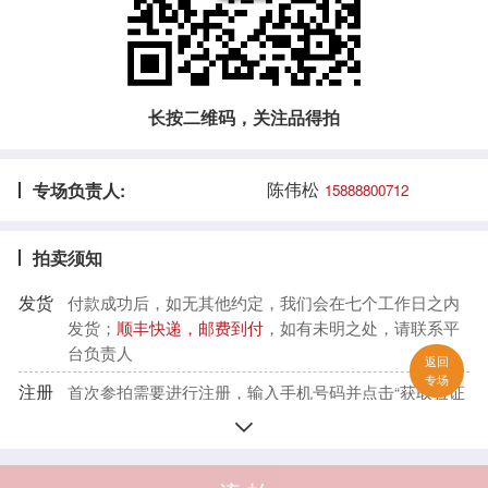
长按二维码，关注品得拍
陈伟松
专场负责人:
15888800712
拍卖须知
发货
付款成功后，如无其他约定，我们会在七个工作日之内
发货；
顺丰快递，邮费到付
，如有未明之处，请联系平
台负责人
返回
专场
注册
首次参拍需要进行注册，输入手机号码并点击“获取验证
码”，收到验证码后填入，再设置密码，确认密码，注册

完成。
出价
在专场开拍前的预展阶段或者开拍后，点开心仪拍品仔