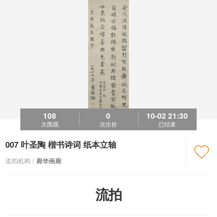
108
0
10-02 21:30
次围观
次出价
已结束
007 叶圣陶 楷书诗词 纸本立轴

送拍机构 /
廊华画廊
流拍