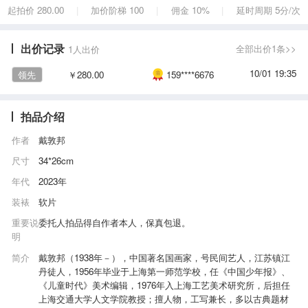
起拍价 280.00
加价阶梯 100
佣金 10%
延时周期 5分/次
|
|
|
出价记录
全部出价1条>>
1人出价
10/01 19:35
领先
￥280.00
159****6676
拍品介绍
作者
戴敦邦
尺寸
34*26cm
年代
2023年
装裱
软片
重要说
委托人拍品得自作者本人，保真包退。
明
简介
戴敦邦（1938年－），中国著名国画家，号民间艺人，江苏镇江
丹徒人，1956年毕业于上海第一师范学校，任《中国少年报》、
《儿童时代》美术编辑，1976年入上海工艺美术研究所，后担任
上海交通大学人文学院教授；擅人物，工写兼长，多以古典题材