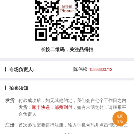
长按二维码，关注品得拍
陈伟松
专场负责人:
15888800712
拍卖须知
发货
付款成功后，如无其他约定，我们会在七个工作日之内
发货；
顺丰快递，邮费到付
，如有未明之处，请联系平
台负责人
返回
专场
注册
首次参拍需要进行注册，输入手机号码并点击“获取验证
码”，收到验证码后填入，再设置密码，确认密码，注册
