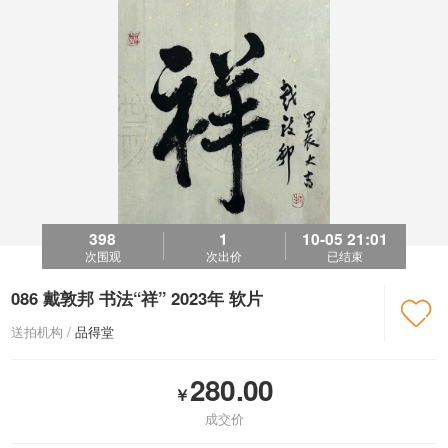
398
1
10-05 21:01
次围观
次出价
已结束
086 戴敦邦 书法“祥” 2023年 软片

送拍机构 /
品得堂
280.00
￥
成交价