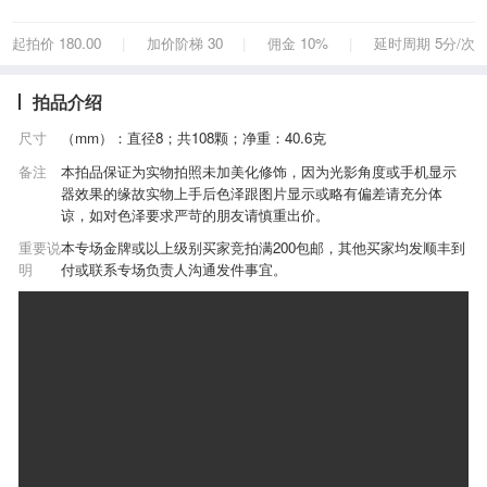
起拍价 180.00
加价阶梯 30
佣金 10%
延时周期 5分/次
|
|
|
拍品介绍
尺寸
（mm）：直径8；共108颗；净重：40.6克
备注
本拍品保证为实物拍照未加美化修饰，因为光影角度或手机显示
器效果的缘故实物上手后色泽跟图片显示或略有偏差请充分体
谅，如对色泽要求严苛的朋友请慎重出价。
重要说
本专场金牌或以上级别买家竞拍满200包邮，其他买家均发顺丰到
明
付或联系专场负责人沟通发件事宜。