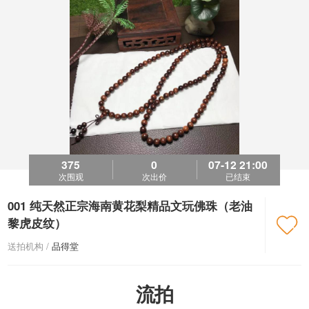
375
0
07-12 21:00
次围观
次出价
已结束
001 纯天然正宗海南黄花梨精品文玩佛珠（老油
黎虎皮纹）

送拍机构 /
品得堂
流拍